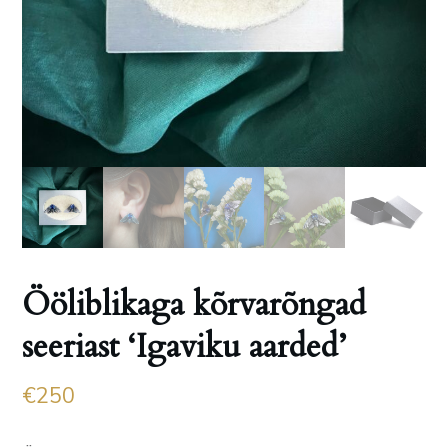
Ööliblikaga kõrvarõngad
seeriast ‘Igaviku aarded’
€
250