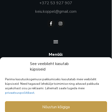
+372 53 927 907
keiu.koppel@gmail.com
Menüü:
Ostukorv
See veebileht kasutab
küpsiseid
Minu konto
Parima kasutuskogemuse pakkumiseks kasutatab meie veebileht
Pood
küpsiseid. Need tagavad lehekülje toimimise ning aitavad pakkuda
asjakohast sisu ja reklaami. Lähemalt saate lugeda meie
Privaatsuspoliitika
privaatsuspoliitikast
.
Müügitingimused
Nõustun kõigiga