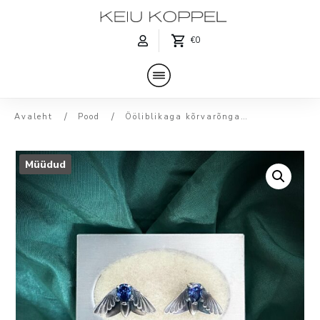
€0
/
/
Avaleht
Pood
Ööliblikaga kõrvarõngad seeriast ‘Igaviku aarded’
Müüdud