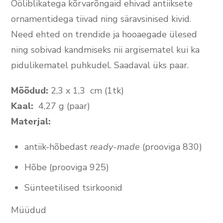
Ööliblikatega kõrvarõngaid ehivad antiiksete
ornamentidega tiivad ning säravsinised kivid.
Need ehted on trendide ja hooaegade ülesed
ning sobivad kandmiseks nii argisematel kui ka
pidulikematel puhkudel. Saadaval üks paar.
Mõõdud:
2,3 x 1,3 cm (1tk)
Kaal:
4,27 g (paar)
Materjal:
antiik-hõbedast
ready-made
(prooviga 830)
Hõbe (prooviga 925)
Sünteetilised tsirkoonid
Müüdud