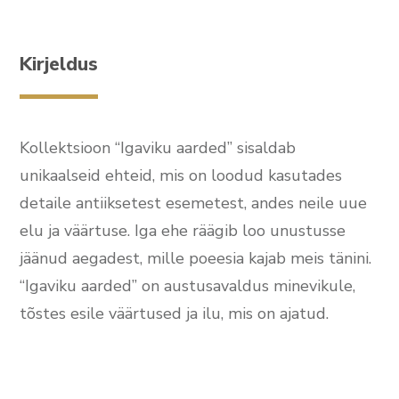
Kirjeldus
Kollektsioon “Igaviku aarded” sisaldab
unikaalseid ehteid, mis on loodud kasutades
detaile antiiksetest esemetest, andes neile uue
elu ja väärtuse. Iga ehe räägib loo unustusse
jäänud aegadest, mille poeesia kajab meis tänini.
“Igaviku aarded” on austusavaldus minevikule,
tõstes esile väärtused ja ilu, mis on ajatud.