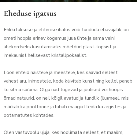
Eheduse igatsus
Ehkki luksuse ja ehtimise ihalus võib tunduda ebavajalik, on
ometi hoopis erinev kogemus juua ühte ja sama veini
ühekordseks kasutamiseks mõeldud plast-topsist ja
imekaunist helisevast kristallpokaalist.
Loon ehteid naistele ja meestele, kes saavad sellest
vahest aru. Inimestele, keda käivitab kunst ning kellel paneb
ilu silma särama. Olgu nad tugevad ja jõulised või hoopis
õrnad natuurid, on neil kõigil avatud ja tundlik (ilu)meel, mis
märkab ka pooltoone ja lubab maagiat leida ka argistes ja
ootamatutes kohtades.
Olen vastuvoolu ujuja, kes hoolimata sellest, et maailm,