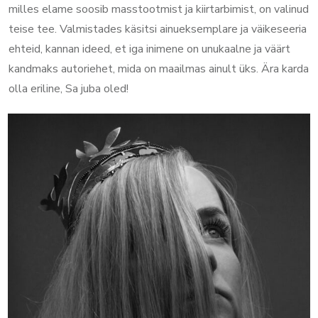
milles elame soosib masstootmist ja kiirtarbimist, on valinud
teise tee. Valmistades käsitsi ainueksemplare ja väikeseeria
ehteid, kannan ideed, et iga inimene on unukaalne ja väärt
kandmaks autoriehet, mida on maailmas ainult üks. Ära karda
olla eriline, Sa juba oled!