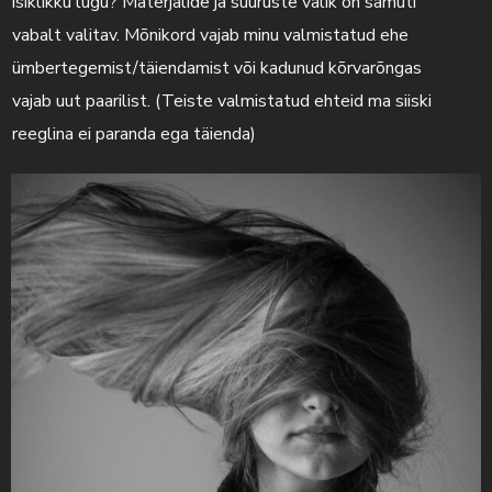
isiklikku lugu? Materjalide ja suuruste valik on samuti
vabalt valitav. Mõnikord vajab minu valmistatud ehe
ümbertegemist/täiendamist või kadunud kõrvarõngas
vajab uut paarilist. (Teiste valmistatud ehteid ma siiski
reeglina ei paranda ega täienda)