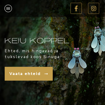
Ehted, mis hingavad ja
tukslevad koos Sin
u
ga
Vaata ehteid