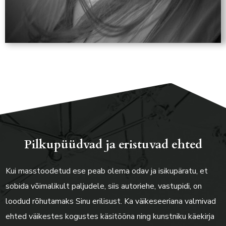
Pilkupüüdvad ja eristuvad ehted
Kui masstoodetud ese peab olema odav ja isikupäratu, et
sobida võimalikult paljudele, siis autoriehe, vastupidi, on
loodud rõhutamaks Sinu erilisust. Ka väikeseeriana valmivad
ehted väikestes kogustes käsitööna ning kunstniku käekirja