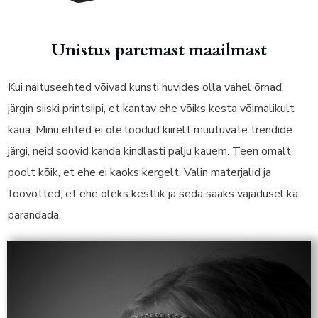
Unistus paremast maailmast
Kui näituseehted võivad kunsti huvides olla vahel õrnad,
järgin siiski printsiipi, et kantav ehe võiks kesta võimalikult
kaua. Minu ehted ei ole loodud kiirelt muutuvate trendide
järgi, neid soovid kanda kindlasti palju kauem. Teen omalt
poolt kõik, et ehe ei kaoks kergelt. Valin materjalid ja
töövõtted, et ehe oleks kestlik ja seda saaks vajadusel ka
parandada.