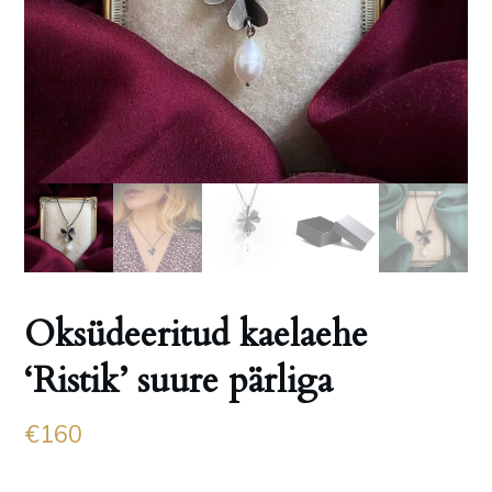
Oksüdeeritud kaelaehe
‘Ristik’ suure pärliga
€
160