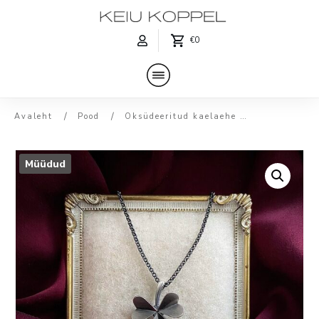
€0
/
/
Avaleht
Pood
Oksüdeeritud kaelaehe ‘Ristik’ suure pärliga
Müüdud