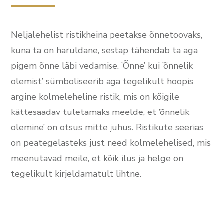
Neljalehelist ristikheina peetakse õnnetoovaks,
kuna ta on haruldane, sestap tähendab ta aga
pigem õnne läbi vedamise. ’Õnne’ kui ’õnnelik
olemist’ sümboliseerib aga tegelikult hoopis
argine kolmeleheline ristik, mis on kõigile
kättesaadav tuletamaks meelde, et ’õnnelik
olemine’ on otsus mitte juhus. Ristikute seerias
on peategelasteks just need kolmelehelised, mis
meenutavad meile, et kõik ilus ja helge on
tegelikult kirjeldamatult lihtne.