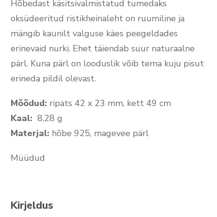
Hõbedast käsitsivalmistatud tumedaks
oksüdeeritud ristikheinaleht on ruumiline ja
mängib kaunilt valguse käes peegeldades
erinevaid nurki. Ehet täiendab suur naturaalne
pärl. Kuna pärl on looduslik võib tema kuju pisut
erineda pildil olevast.
Mõõdud:
ripats 42 x 23 mm, kett 49 cm
Kaal:
8,28 g
Materjal:
hõbe 925, magevee pärl
Müüdud
Kirjeldus