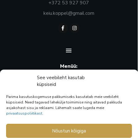
+372 53 927 907
keiu.koppel@gmail.com
Menüü:
Ostukorv
See veebileht kasutab
küpsiseid
Minu konto
Parima kasutuskogemuse pakkumiseks kasutatab meie veebileht
Pood
küpsiseid. Need tagavad lehekülje toimimise ning aitavad pakkuda
asjakohast sisu ja reklaami. Lähemalt saate lugeda meie
Privaatsuspoliitika
privaatsuspoliitikast
.
Müügitingimused
Nõustun kõigiga