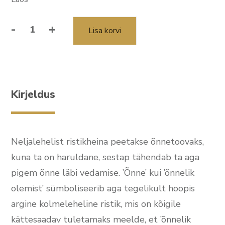
-
+
Lisa korvi
Kõrvarõngad
‘Ristik’
valge
kiviga
XS
Kirjeldus
kogus
Neljalehelist ristikheina peetakse õnnetoovaks,
kuna ta on haruldane, sestap tähendab ta aga
pigem õnne läbi vedamise. ’Õnne’ kui ’õnnelik
olemist’ sümboliseerib aga tegelikult hoopis
argine kolmeleheline ristik, mis on kõigile
kättesaadav tuletamaks meelde, et ’õnnelik