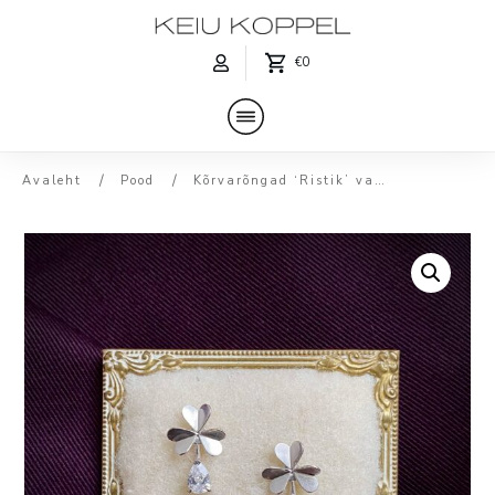
€0
/
/
Avaleht
Pood
Kõrvarõngad ‘Ristik’ valge kiviga XS