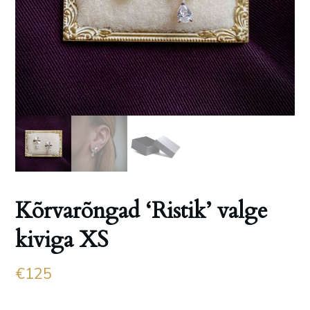
Kõrvarõngad ‘Ristik’ valge
kiviga XS
€
125