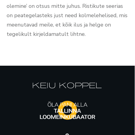
olemine’ on otsus mitte juhus. Ristikute seerias
on peategelasteks just need kolmelehelised, mis
meenutavad meile, et kõik ilus ja helge on
tegelikult kirjeldamatult lihtne.