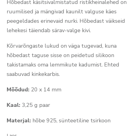
Hõbedast käsitsivalmistatud ristikheinalehed on
ruumilised ja mängivad kaunilt valguse käes
peegeldades erinevaid nurki. Hõbedast väikseid
lehekesi täiendab särav-valge kivi.
Kõrvarõngaste lukud on väga tugevad, kuna
hõbedast taguse sisse on peidetud silikoon
takistamaks oma lemmikute kadumist. Ehted
saabuvad kinkekarbis.
Mõõdud:
20 x 14 mm
Kaal:
3,25 g paar
Materjal:
hõbe 925, sünteetiline tsirkoon
Laos