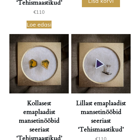
Lisa korvi
‘Tehismaastikud’
€
110
Loe edasi
Kollasest
Lillast emaplaadist
emaplaadist
mansetinööbid
mansetinööbid
seeriast
seeriast
‘Tehismaastikud’
‘Tehismaastikud’
€
110