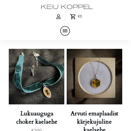
€0
Lukuauguga
Arvuti emaplaadist
choker kaelaehe
kärjekujuline
kaelaehe
€
200