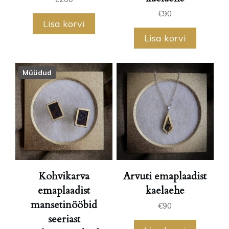
€
90
Lisa korvi
Lisa korvi
Müüdud
Kohvikarva
Arvuti emaplaadist
emaplaadist
kaelaehe
mansetinööbid
€
90
seeriast