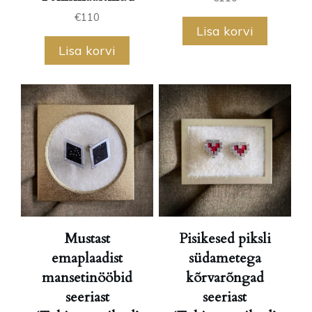
€
110
Lisa korvi
Lisa korvi
Mustast
Pisikesed piksli
emaplaadist
südametega
mansetinööbid
kõrvarõngad
seeriast
seeriast