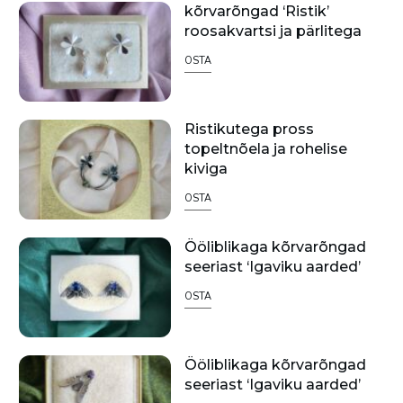
kõrvarõngad ‘Ristik’
roosakvartsi ja pärlitega
OSTA
Ristikutega pross
topeltnõela ja rohelise
kiviga
OSTA
Ööliblikaga kõrvarõngad
seeriast ‘Igaviku aarded’
OSTA
Ööliblikaga kõrvarõngad
seeriast ‘Igaviku aarded’