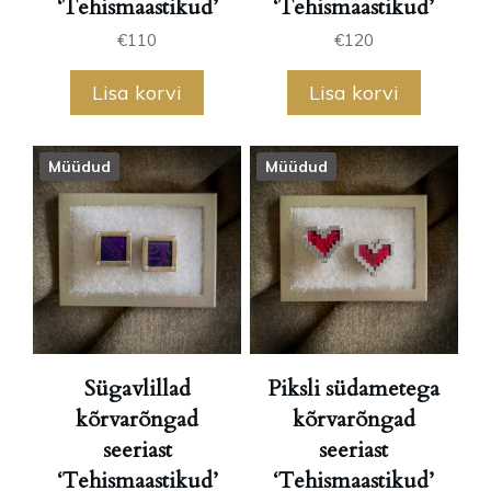
‘Tehismaastikud’
‘Tehismaastikud’
€
110
€
120
Lisa korvi
Lisa korvi
Müüdud
Müüdud
Sügavlillad
Piksli südametega
kõrvarõngad
kõrvarõngad
seeriast
seeriast
‘Tehismaastikud’
‘Tehismaastikud’