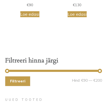
€
90
€
130
Loe edasi
Loe edasi
Filtreeri hinna järgi
Mi
Ma
Hind:
€90
—
€200
Filtreeri
hin
hin
UUED TOOTED