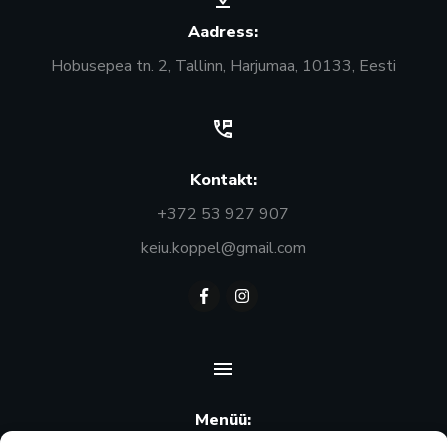
Aadress:
Hobusepea tn. 2, Tallinn, Harjumaa, 10133, Eesti
Kontakt:
+372 53 927 907
keiu.koppel@gmail.com
Menüü: