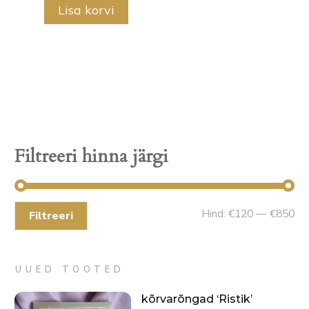
Lisa korvi
Filtreeri hinna järgi
Mi
Ma
Hind:
€120
—
€850
Filtreeri
hin
hin
UUED TOOTED
kõrvarõngad ‘Ristik’