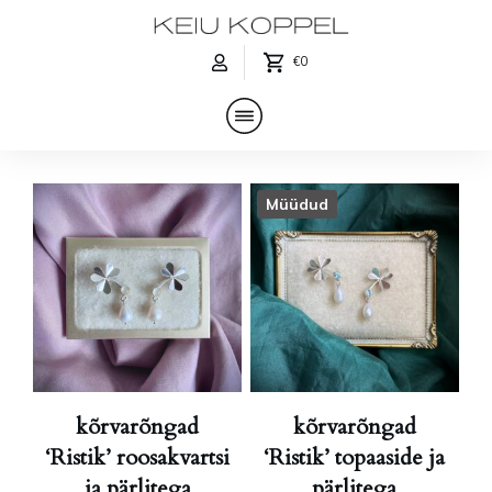
€0
Müüdud
kõrvarõngad
kõrvarõngad
‘Ristik’ roosakvartsi
‘Ristik’ topaaside ja
ja pärlitega
pärlitega