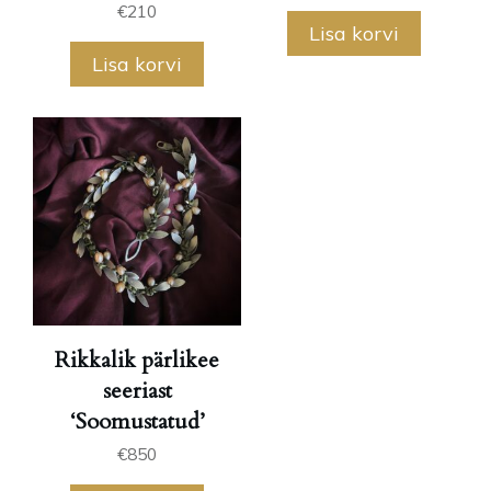
€
210
Lisa korvi
Lisa korvi
Rikkalik pärlikee
seeriast
‘Soomustatud’
€
850