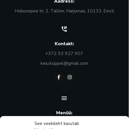
Aadress:
Hobusepea tn. 2, Tallinn, Harjumaa, 10133, Eesti
Kontakt:
+372 53 927 907
keiu.koppel@gmail.com
Menüü:
Ostukorv
See veebileht kasutab