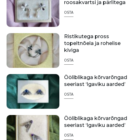
roosakvartsi ja pärlitega
OSTA
Ristikutega pross
topeltnõela ja rohelise
kiviga
OSTA
Ööliblikaga kõrvarõngad
seeriast ‘Igaviku aarded’
OSTA
Ööliblikaga kõrvarõngad
seeriast ‘Igaviku aarded’
OSTA