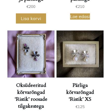
€
200
€
210
Loe edasi
Lisa korvi
Oksüdeeritud
Pärliga
kõrvarõngad
kõrvarõngad
‘Ristik’ roosade
‘Ristik’ XS
tilgakestega
€
125