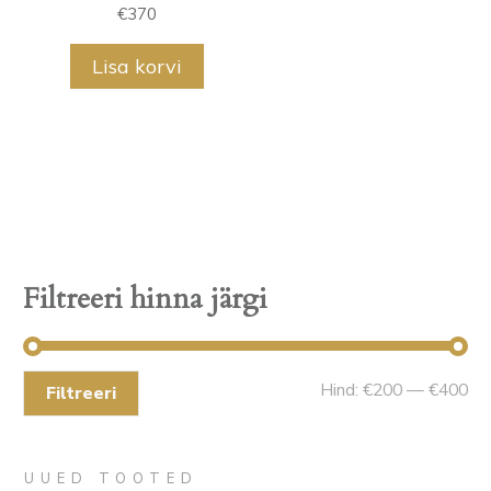
€
370
Lisa korvi
Filtreeri hinna järgi
Mi
Ma
Hind:
€200
—
€400
Filtreeri
hin
hin
UUED TOOTED