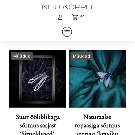
€0
Müüdud
Müüdud
Suur ööliblikaga
Naturaalse
sõrmus sarjast
topaasiga sõrmus
‘Sirgeldused’,
seeriast ‘Igaviku