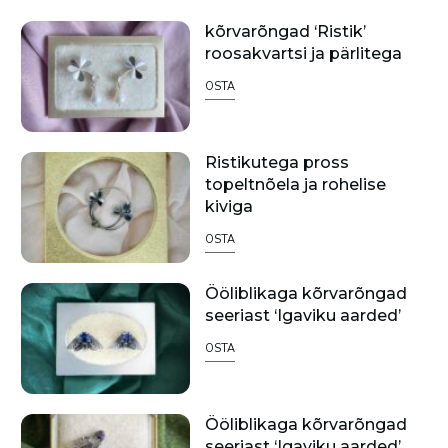
kõrvarõngad ‘Ristik’
roosakvartsi ja pärlitega
OSTA
Ristikutega pross
topeltnõela ja rohelise
kiviga
OSTA
Ööliblikaga kõrvarõngad
seeriast ‘Igaviku aarded’
OSTA
Ööliblikaga kõrvarõngad
seeriast ‘Igaviku aarded’