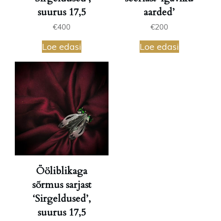
suurus 17,5
aarded’
€
400
€
200
Loe edasi
Loe edasi
Ööliblikaga
sõrmus sarjast
‘Sirgeldused’,
suurus 17,5