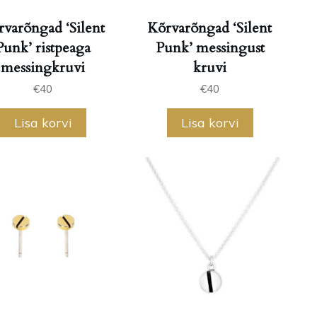
rvarõngad ‘Silent
Kõrvarõngad ‘Silent
Punk’ ristpeaga
Punk’ messingust
messingkruvi
kruvi
€
40
€
40
Lisa korvi
Lisa korvi