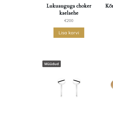
Lukuauguga choker
Kõr
kaelaehe
€
200
Lisa korvi
Müüdud