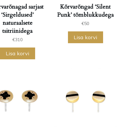
varõnagad sarjast
Kõrvarõngad ‘Silent
‘Sirgeldused’
Punk’ tõmblukkudega
naturaalsete
€
50
tsitriinidega
Lisa korvi
€
310
Lisa korvi