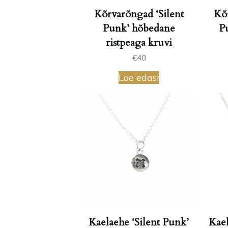
Kõrvarõngad ‘Silent
Kõ
Punk’ hõbedane
P
ristpeaga kruvi
€
40
Loe edasi
Kaelaehe ‘Silent Punk’
Kael