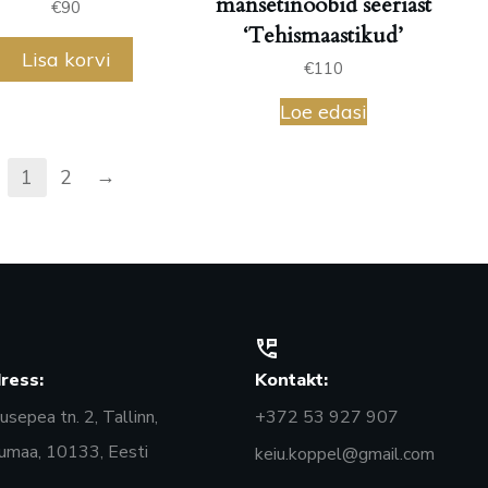
mansetinööbid seeriast
€
90
‘Tehismaastikud’
Lisa korvi
€
110
Loe edasi
→
1
2
ress:
Kontakt:
sepea tn. 2, Tallinn,
+372 53 927 907
umaa, 10133, Eesti
keiu.koppel@gmail.com