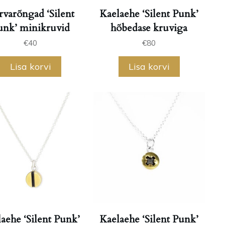
rvarõngad ‘Silent
Kaelaehe ‘Silent Punk’
unk’ minikruvid
hõbedase kruviga
€
40
€
80
Lisa korvi
Lisa korvi
aehe ‘Silent Punk’
Kaelaehe ‘Silent Punk’