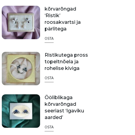
kõrvarõngad
‘Ristik’
roosakvartsi ja
pärlitega
OSTA
Ristikutega pross
topeltnõela ja
rohelise kiviga
OSTA
Ööliblikaga
kõrvarõngad
seeriast ‘Igaviku
aarded’
OSTA