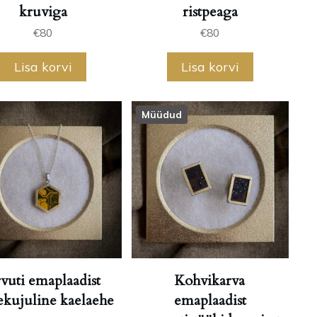
kruviga
ristpeaga
€
80
€
80
Lisa korvi
Lisa korvi
Müüdud
vuti emaplaadist
Kohvikarva
ekujuline kaelaehe
emaplaadist