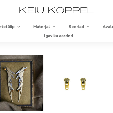
htetüüp
Materjal
Seeriad
Aval
Igaviku aarded