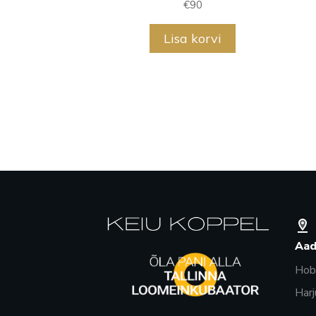
€
90
Lisa korvi
Aad
Hobu
Harj