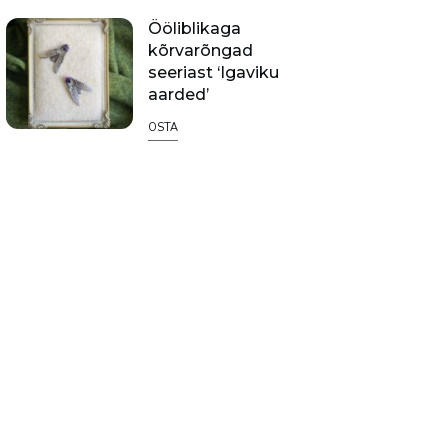
Ööliblikaga
kõrvarõngad
seeriast ‘Igaviku
aarded’
OSTA