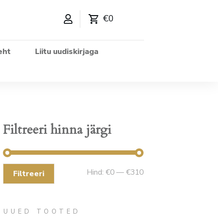
€0
eht
Liitu uudiskirjaga
Filtreeri hinna järgi
Minimaalne
Maksimaalne
Hind:
€0
—
€310
Filtreeri
hind
hind
UUED TOOTED