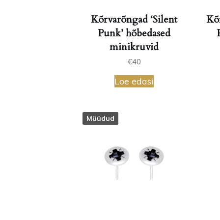
Kõrvarõngad ‘Silent
Kõ
Punk’ hõbedased
minikruvid
€
40
Loe edasi
Müüdud